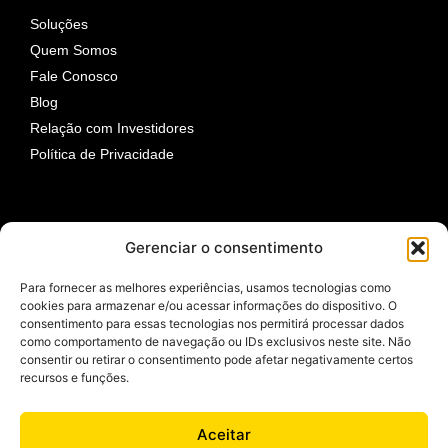
Soluções
Quem Somos
Fale Conosco
Blog
Relação com Investidores
Política de Privacidade
Redes Sociais
Gerenciar o consentimento
Para fornecer as melhores experiências, usamos tecnologias como
cookies para armazenar e/ou acessar informações do dispositivo. O
consentimento para essas tecnologias nos permitirá processar dados
como comportamento de navegação ou IDs exclusivos neste site. Não
consentir ou retirar o consentimento pode afetar negativamente certos
recursos e funções.
OBTER OFERTA
Aceitar